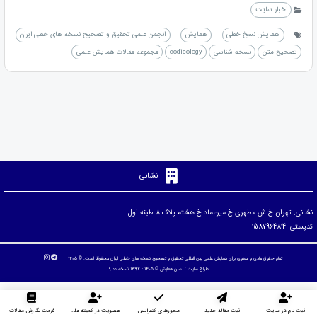
اخبار سایت
همایش نسخ خطی
همایش
انجمن علمی تحقیق و تصحیح نسخه های خطی ایران
تصحیح متن
نسخه شناسی
codicology
مجموعه مقالات همایش علمی
نشانی
نشانی: تهران خ ش مطهری خ میرعماد خ هشتم پلاک 8 طبقه اول
کدپستی: 1587964814
تمام حقوق مادی و معنوی برای همایش علمی بین المللی تحقیق و تصحیح نسخه های خطی ایران محفوظ است. © ۱۴۰۵
طراح سایت :
آسان همایش
© ۱۴۰۵ - 1392 نسخه 9.00
ثبت نام در سایت
ثبت مقاله جدید
محورهای کنفرانس
عضویت در کمیته علمی داوران
فرمت نگارش مقالات